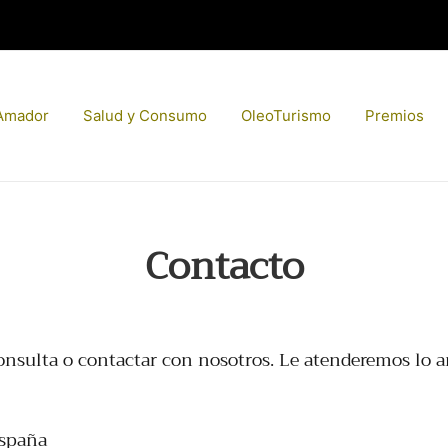
Amador
Salud y Consumo
OleoTurismo
Premios
Contacto
nsulta o contactar con nosotros. Le atenderemos lo an
España