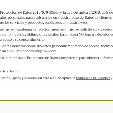
Protección de Datos 2016/679 (RGPD) y la Ley Orgánica 3/2018, de 5 de
tos personales para registrarlos en nuestra base de Datos de clientes 
re los servicios y productos publicados en nuestra web.
tras se mantenga la relación mercantil, no se solicite su supresión
a cumplir con las obligaciones legales. La empresa NO tomará decisiones
s en base a su consentimiento.
uientes derechos sobre sus datos personales: derecho de acceso, rectifica
iar un email a: amadorsca@gmail.com.
ntrol en materia de Protección de Datos competente para obtener informa
rtos (Jaén)
tir el spam y el abuso en esta web. Se aplica la
Política de privacidad