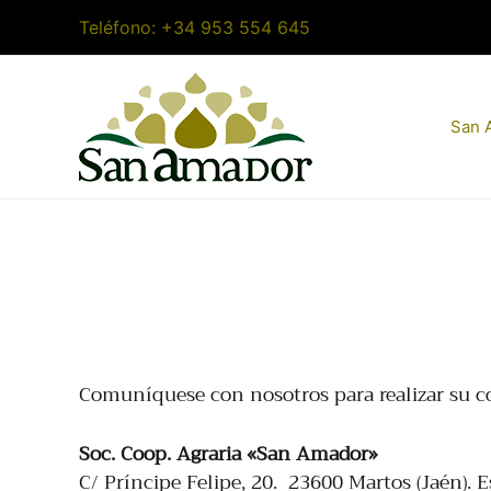
Ir
Teléfono:
+34 953 554 645
al
contenido
San 
Comuníquese con nosotros para realizar su co
Soc. Coop. Agraria «San Amador»
C/ Príncipe Felipe, 20. 23600 Martos (Jaén). 