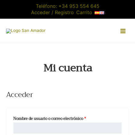
Ir
Teléfono:
+34 953 554 645
al
Acceder / Registro
Carrito
contenido
Mi cuenta
Acceder
Obligatorio
Nombre de usuario o correo electrónico
*